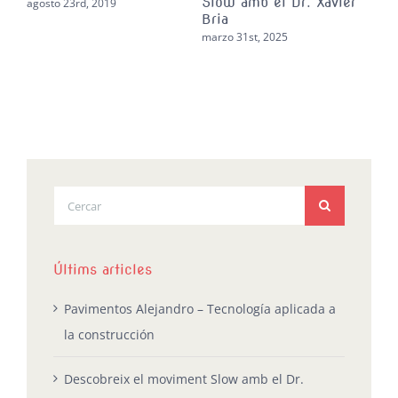
Slow amb el Dr. Xavier
en 
agosto 23rd, 2019
Bria
febr
marzo 31st, 2025
Buscar:
Últims articles
Pavimentos Alejandro – Tecnología aplicada a
la construcción
Descobreix el moviment Slow amb el Dr.