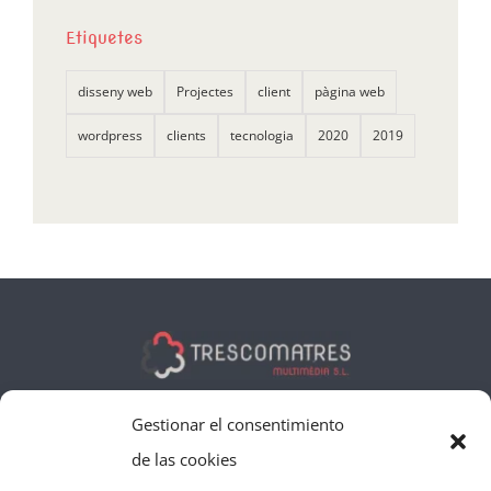
Etiquetes
disseny web
Projectes
client
pàgina web
wordpress
clients
tecnologia
2020
2019
C/ Marquès de Tamarit, 23
Gestionar el consentimiento
43893 – Altafulla – Tarragona
de las cookies