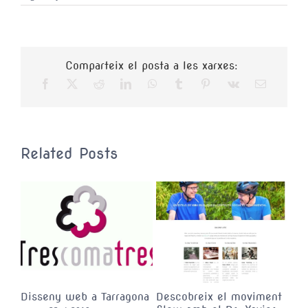
Alejandro
–
Tecnolog
aplicada
a
Comparteix el posta a les xarxes:
la
construcc
Related Posts
ista
Disseny web a Tarragona
Descobreix el moviment
Doc